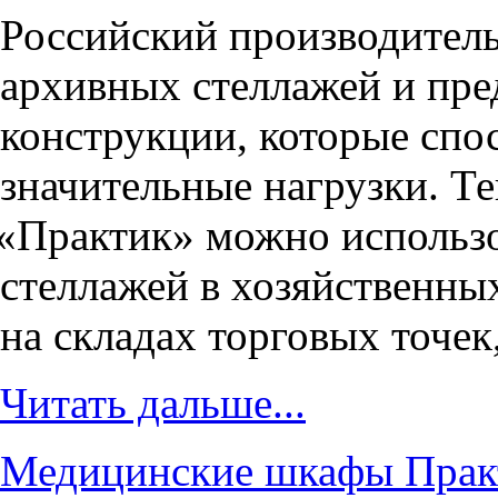
Российский производител
архивных стеллажей и пр
конструкции, которые сп
значительные нагрузки. Т
«
Практик» можно использо
стеллажей в хозяйственны
на складах торговых точек
Читать дальше...
Медицинские шкафы Практ