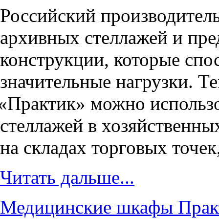
Российский производител
архивных стеллажей и пр
конструкции, которые сп
значительные нагрузки. Т
«
Практик» можно использо
стеллажей в хозяйственны
на складах торговых точек
Читать дальше...
Медицинские шкафы Практ