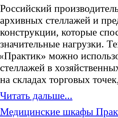
Российский производител
архивных стеллажей и пр
конструкции, которые сп
значительные нагрузки. Т
«
Практик» можно использо
стеллажей в хозяйственны
на складах торговых точек
Читать дальше...
Медицинские шкафы Практ