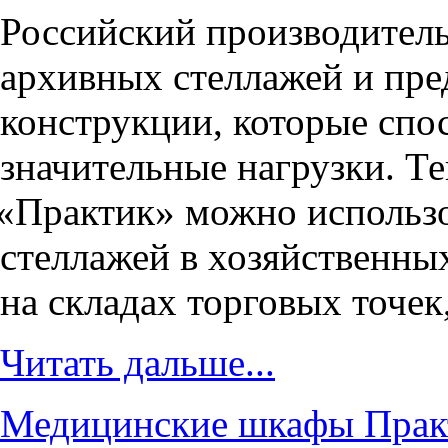
Российский производител
архивных стеллажей и пр
конструкции, которые сп
значительные нагрузки. Т
«
Практик» можно использо
стеллажей в хозяйственны
на складах торговых точек
Читать дальше...
Медицинские шкафы Практ