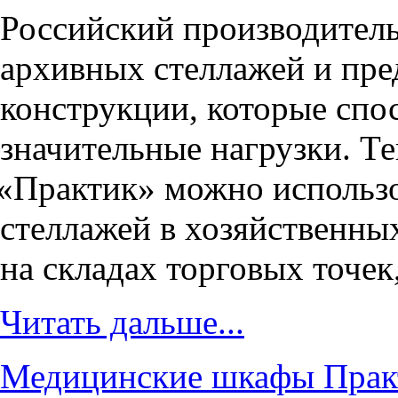
Российский производител
архивных стеллажей и пр
конструкции, которые сп
значительные нагрузки. Т
«
Практик» можно использо
стеллажей в хозяйственны
на складах торговых точек
Читать дальше...
Медицинские шкафы Практ