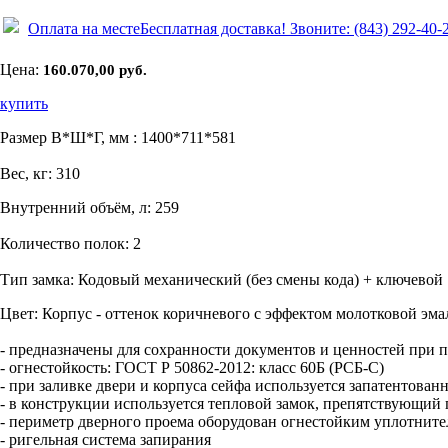
Оплата на месте
Бесплатная доставка!
Звоните: (843) 292-40-
Цена:
160.070,00 руб.
купить
Размер В*Ш*Г, мм : 1400*711*581
Вес, кг: 310
Внутренний объём, л: 259
Количество полок: 2
Тип замка: Кодовый механический (без смены кода) + ключевой
Цвет: Корпус - оттенок коричневого с эффектом молотковой эмал
- предназначены для сохранности документов и ценностей при 
-
огнестойкость: ГОСТ Р 50862-2012: класс 60Б (РСБ-С)
- при заливке двери и корпуса сейфа используется запатентован
- в конструкции используется тепловой замок, препятствующий
- периметр дверного проема оборудован огнестойким уплотнит
- ригельная система запирания