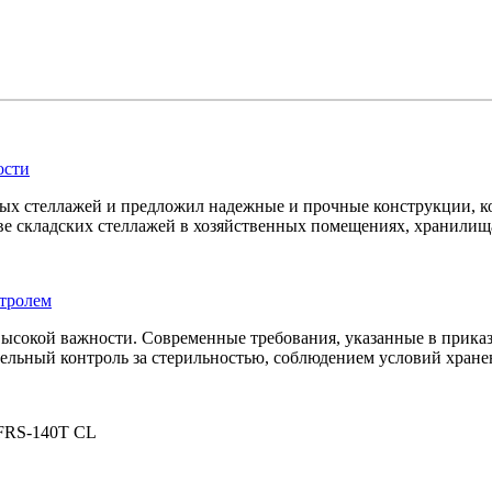
ости
х стеллажей и предложил надежные и прочные конструкции, ко
е складских стеллажей в хозяйственных помещениях, хранилищах
тролем
ысокой важности. Современные требования, указанные в прика
тельный контроль за стерильностью, соблюдением условий хране
RS-140T CL