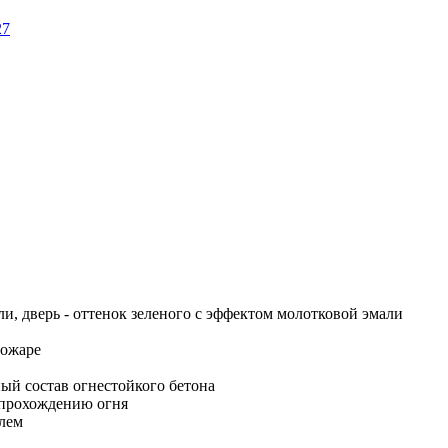
27
и, дверь - оттенок зеленого с эффектом молотковой эмали
пожаре
ный состав огнестойкого бетона
 прохождению огня
елем