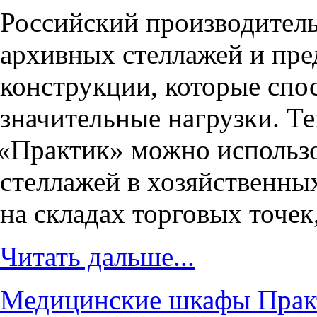
Российский производител
архивных стеллажей и пр
конструкции, которые сп
значительные нагрузки. Т
«
Практик» можно использо
стеллажей в хозяйственны
на складах торговых точек
Читать дальше...
Медицинские шкафы Практ