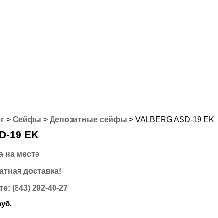
ДОСТАВКА
СТАТЬИ
КЛИЕНТАМ
ОТЗЫВЫ
КОНТАКТЫ
г
>
Сейфы
>
Депозитные сейфы
>
VALBERG ASD-19 EK
D-19 EK
а на месте
атная доставка!
е: (843) 292-40-27
руб.