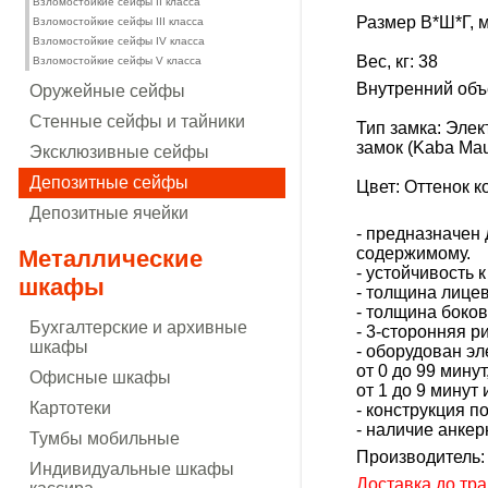
Взломостойкие сейфы II класса
Размер В*Ш*Г, м
Взломостойкие сейфы III класса
Взломостойкие сейфы IV класса
Вес, кг: 38
Взломостойкие сейфы V класса
Внутренний объё
Оружейные сейфы
Стенные сейфы и тайники
Тип замка: Эле
замок (Kaba Mau
Эксклюзивные сейфы
Депозитные сейфы
Цвет: Оттенок 
Депозитные ячейки
- предназначен 
содержимому.
Металлические
- устойчивость 
шкафы
- толщина лицев
- толщина боков
Бухгалтерские и архивные
- 3-сторонняя р
шкафы
- оборудован э
от 0 до 99 мин
Офисные шкафы
от 1 до 9 мину
Картотеки
- конструкция 
- наличие анкер
Тумбы мобильные
Производитель:
Индивидуальные шкафы
Доставка до тр