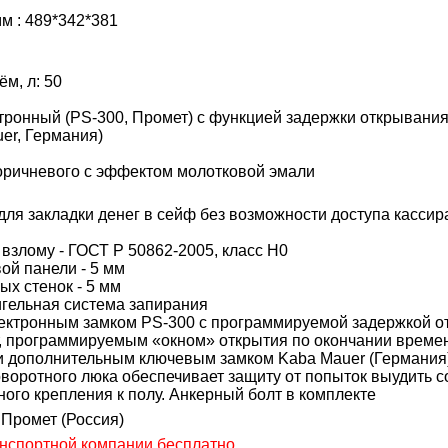
м : 489*342*381
м, л: 50
ктронный (PS-300, Промет) с функцией задержки открывани
er, Германия)
коричневого с эффектом молотковой эмали
для закладки денег в сейф без возможности доступа кассира
к взлому - ГОСТ Р 50862-2005, класс Н0
ой панели - 5 мм
ых стенок - 5 мм
игельная система запирания
лектронным замком PS-300 с программируемой задержкой 
ут, программируемым «окном» открытия по окончании време
т и дополнительным ключевым замком Kaba Mauer (Германия
поворотного люка обеспечивает защиту от попыток выудить 
ного крепления к полу. Анкерный болт в комплекте
 Промет (Россия)
анспортной компании бесплатно