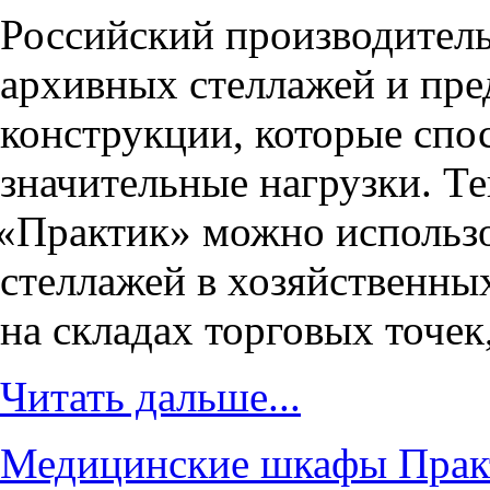
Российский производител
архивных стеллажей и пр
конструкции, которые сп
значительные нагрузки. Т
«
Практик» можно использо
стеллажей в хозяйственны
на складах торговых точек
Читать дальше...
Медицинские шкафы Практ