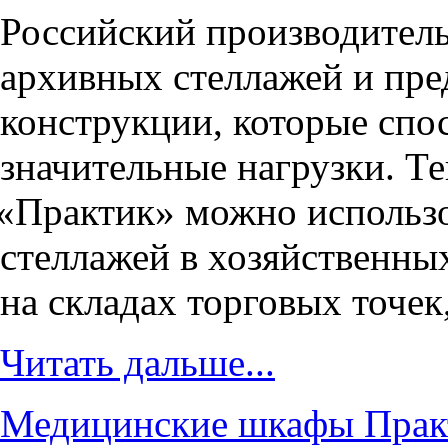
Российский производител
архивных стеллажей и пр
конструкции, которые сп
значительные нагрузки. Т
«
Практик» можно использо
стеллажей в хозяйственны
на складах торговых точек
Читать дальше...
Медицинские шкафы Практ