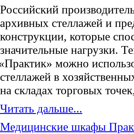
Российский производител
архивных стеллажей и пр
конструкции, которые сп
значительные нагрузки. Т
«
Практик» можно использо
стеллажей в хозяйственны
на складах торговых точек
Читать дальше...
Медицинские шкафы Практ