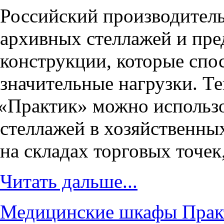
Российский производител
архивных стеллажей и пр
конструкции, которые сп
значительные нагрузки. Т
«
Практик» можно использо
стеллажей в хозяйственны
на складах торговых точек
Читать дальше...
Медицинские шкафы Практ