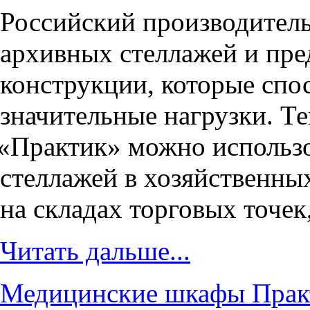
Российский производител
архивных стеллажей и пр
конструкции, которые сп
значительные нагрузки. Т
«
Практик» можно использо
стеллажей в хозяйственны
на складах торговых точек
Читать дальше...
Медицинские шкафы Практ