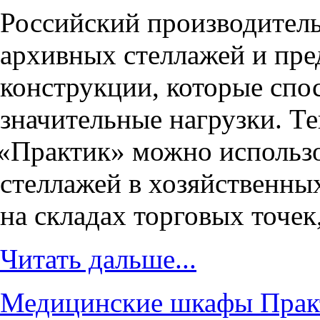
Российский производител
архивных стеллажей и пр
конструкции, которые сп
значительные нагрузки. Т
«
Практик» можно использо
стеллажей в хозяйственны
на складах торговых точек
Читать дальше...
Медицинские шкафы Практ