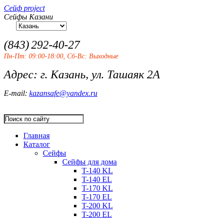
Сейф project
Сейфы Казани
(843)
292-40-27
Пн-Пт: 09:00-18:00, Сб-Вс: Выходные
Адрес: г. Казань, ул. Ташаяк 2А
E-mail:
kazansafe@yandex.ru
Главная
Каталог
Сейфы
Сейфы для дома
T-140 KL
T-140 ЕL
T-170 KL
T-170 ЕL
T-200 KL
T-200 ЕL